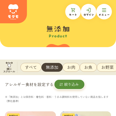
カート
ログイン
メニュー
無添加
Product
モグモについて
商品一覧
すべて
無添加
お肉
お魚
お野菜
ギフトを贈る
アレルギー食材を設定する
絞り込み
お知らせ
※「無添加」とは保存料・着色料・香料・うまみ調味料を使用していない商品を指します
（弊社基準）
お客様の声