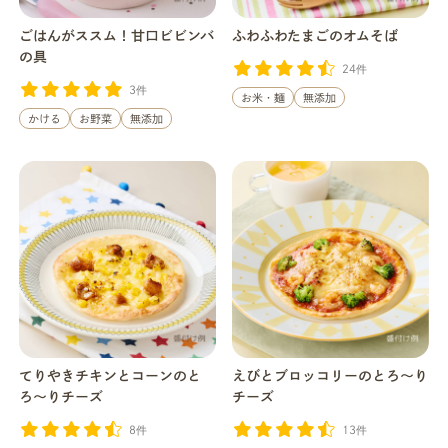
ごはんがススム！甘口ビビンバ
ふわふわたまごのオムそば
の具
24件
3件
お米・麺
無添加
かける
お野菜
無添加
てりやきチキンとコーンのと
えびとブロッコリーのとろ〜り
ろ〜りチーズ
チーズ
8件
13件