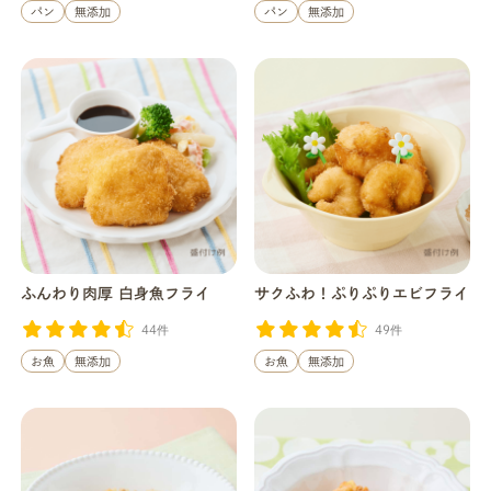
パン
無添加
パン
無添加
ふんわり肉厚 白身魚フライ
サクふわ！ぷりぷりエビフライ
44件
49件
お魚
無添加
お魚
無添加