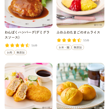
わんぱくハンバーグ(デミグラ
ふわふわたまごのオムライス
スソース)
55件
56件
お米・麺
無添加
お肉
無添加