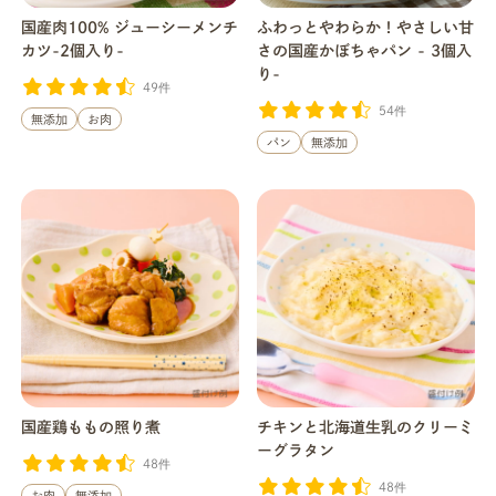
国産肉100% ジューシーメンチ
ふわっとやわらか！やさしい甘
カツ-2個入り-
さの国産かぼちゃパン - 3個入
り-
49件
54件
無添加
お肉
パン
無添加
国産鶏ももの照り煮
チキンと北海道生乳のクリーミ
ーグラタン
48件
48件
お肉
無添加