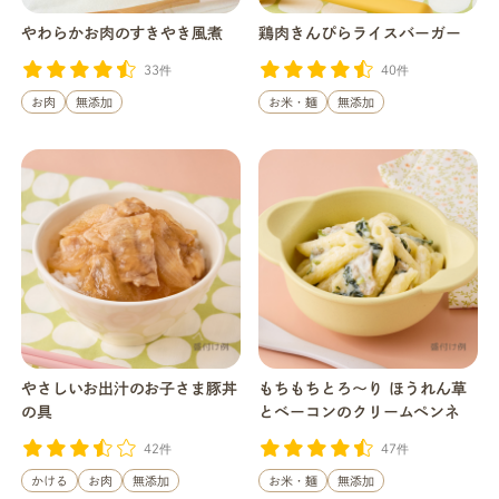
やわらかお肉のすきやき風煮
鶏肉きんぴらライスバーガー
33件
40件
お肉
無添加
お米・麺
無添加
やさしいお出汁のお子さま豚丼
もちもちとろ〜り ほうれん草
の具
とベーコンのクリームペンネ
42件
47件
かける
お肉
無添加
お米・麺
無添加