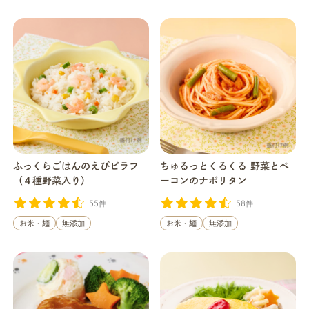
ふっくらごはんのえびピラフ
ちゅるっとくるくる 野菜とベ
（４種野菜入り）
ーコンのナポリタン
55件
58件
お米・麺
無添加
お米・麺
無添加