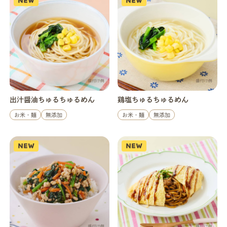
NEW
NEW
店舗一覧
法人・ビジネスの方へ
モグモマガジン
出汁醤油ちゅるちゅるめん
鶏塩ちゅるちゅるめん
お米・麺
無添加
お米・麺
無添加
今すぐお得に始める
NEW
NEW