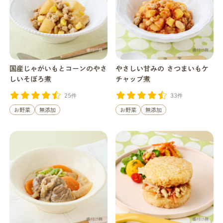
国産じゃがいもとコーンのやさ
やさしい甘みの さつまいもケ
しいそぼろ煮
チャップ煮
25件
33件
お野菜
無添加
お野菜
無添加