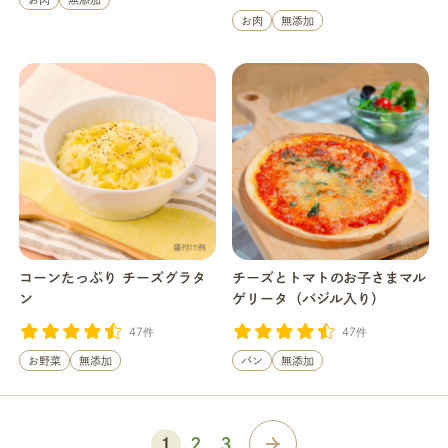
お肉
無添加
コーンたっぷり チーズグラタ
チーズとトマトのお子さまマル
ン
ゲリータ（バジル入り）
47件
47件
お野菜
無添加
パン
無添加
1
2
3