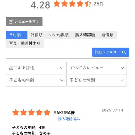
4.28
25件
レビューを書く
日付順 ↓
評価順
いいね数順
購入確認順
返信順
写真・動画付き順
詳細フィルター
2026-07-14
SAKURA様
購入確認済み
子どもの年齢:
4歳
子どもの性別:
女の子