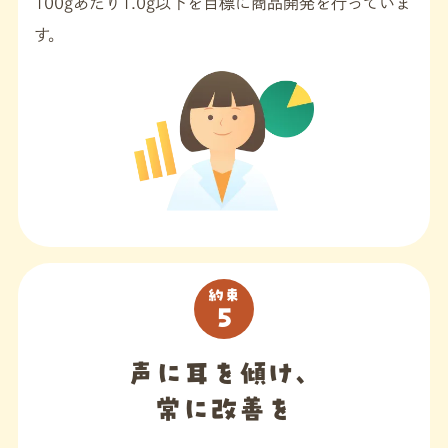
100gあたり1.0g以下を目標に商品開発を行っていま
す。
約束
5
声に耳を傾け、
常に改善を