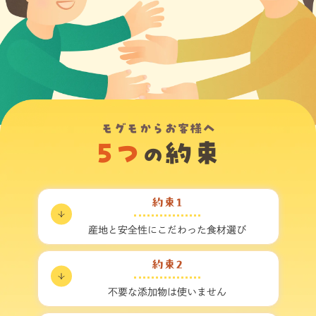
モグモからお客様へ
5つ
約束
の
約束1
産地と安全性に
こだわった食材選び
約束2
不要な添加物は
使いません