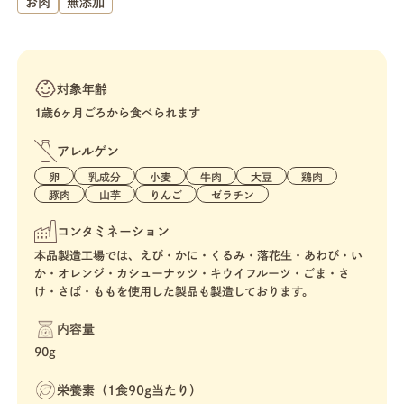
お肉
無添加
対象年齢
1歳6ヶ月ごろから食べられます
アレルゲン
卵
乳成分
小麦
牛肉
大豆
鶏肉
豚肉
山芋
りんご
ゼラチン
コンタミネーション
本品製造工場では、えび・かに・くるみ・落花生・あわび・い
か・オレンジ・カシューナッツ・キウイフルーツ・ごま・さ
け・さば・ももを使用した製品も製造しております。
内容量
90g
栄養素（1食90g当たり）