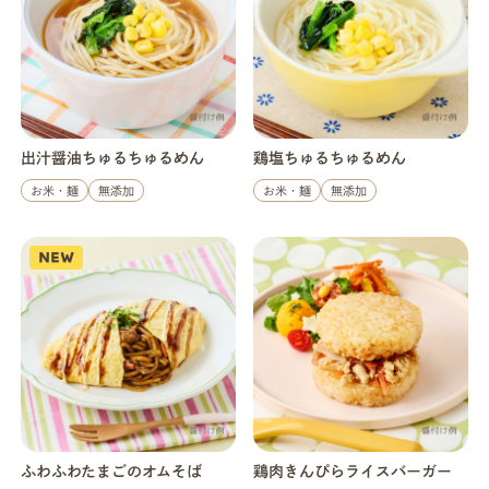
店舗一覧
法人・ビジネスの方へ
出汁醤油ちゅるちゅるめん
鶏塩ちゅるちゅるめん
お米・麺
無添加
お米・麺
無添加
モグモマガジン
NEW
今すぐお得に始める
ふわふわたまごのオムそば
鶏肉きんぴらライスバーガー