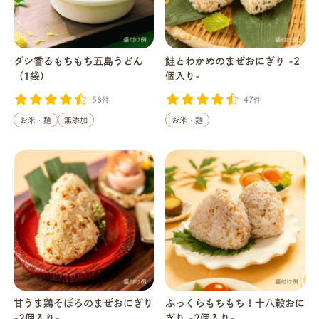
ダシ香るもちもち五島うどん
鮭とわかめのまぜおにぎり -2
（1袋）
個入り-
58件
47件
お米・麺
無添加
お米・麺
甘うま鶏そぼろのまぜおにぎり
ふっくらもちもち！十八穀おに
-2個入り-
ぎり -2個入り-