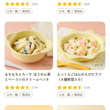
24件
40件
お米・麺
無添加
お米・麺
無添加
もちもちとろ〜り ほうれん草
ふっくらごはんのえびピラフ
とベーコンのクリームペンネ
（４種野菜入り）
47件
55件
お米・麺
無添加
お米・麺
無添加