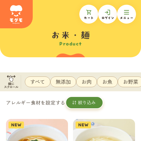
カート
ログイン
メニュー
お米・麺
Product
モグモについて
商品一覧
すべて
無添加
お肉
お魚
お野菜
ギフトを贈る
アレルギー食材を設定する
絞り込み
お知らせ
NEW
NEW
お客様の声