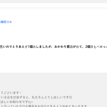
入確認済み
悪いのでとりあえず1個出しましたが、おかわり要請が出て、2個目もペロっと
とうございます！
いる姿を想像すると、私たちもとても嬉しいです😊
に嬉しいお知らせですね✨
」と思っていただける商品をお届けできるよう努めてまいります。