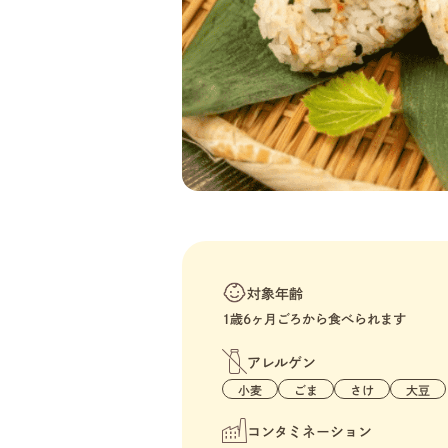
対象年齢
1歳6ヶ月ごろから食べられます
アレルゲン
小麦
ごま
さけ
大豆
コンタミネーション