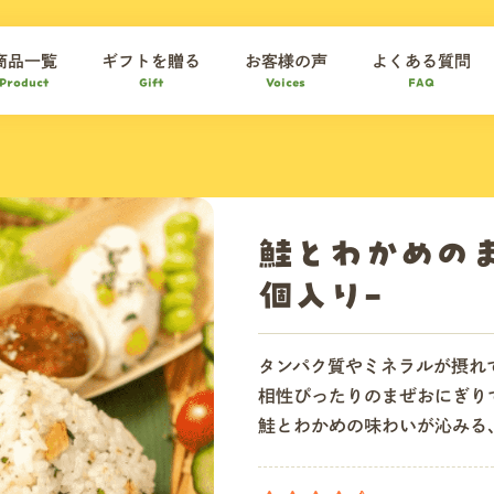
商品一覧
ギフトを贈る
お客様の声
よくある質問
Product
Gift
Voices
FAQ
鮭とわかめのま
個入り-
タンパク質やミネラルが摂れ
相性ぴったりのまぜおにぎり
鮭とわかめの味わいが沁みる