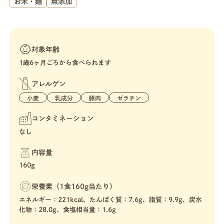
お米・麺
無添加
対象年齢
1歳6ヶ月ごろから食べられます
アレルゲン
小麦
乳成分
豚肉
ゼラチン
コンタミネーション
なし
内容量
160g
栄養素（1食160g当たり）
エネルギー：221kcal、たんぱく質：7.6g、脂質：9.9g、炭水
化物：28.0g、食塩相当量：1.6g