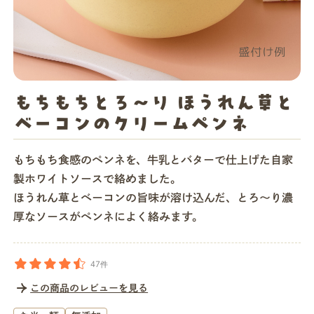
店舗一覧
法人・ビジネスの方へ
もちもちとろ〜り ほうれん草と
ベーコンのクリームペンネ
モグモマガジン
もちもち食感のペンネを、牛乳とバターで仕上げた自家
製ホワイトソースで絡めました。
今すぐお得に始める
ほうれん草とベーコンの旨味が溶け込んだ、とろ〜り濃
厚なソースがペンネによく絡みます。
47件
この商品のレビューを見る