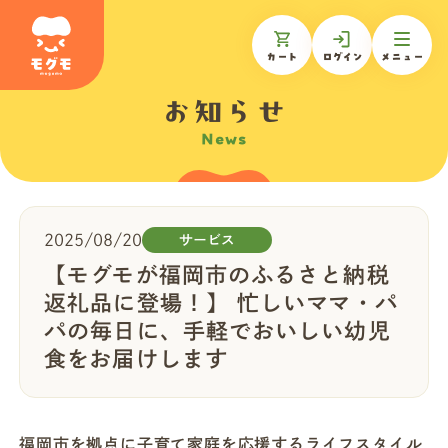
カート
ログイン
メニュー
お知らせ
News
モグモについて
商品一覧
2025/08/20
サービス
【モグモが福岡市のふるさと納税
ギフトを贈る
返礼品に登場！】 忙しいママ・パ
パの毎日に、手軽でおいしい幼児
食をお届けします
お知らせ
お客様の声
福岡市を拠点に子育て家庭を応援するライフスタイル