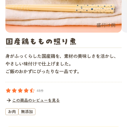
店舗一覧
法人・ビジネスの方へ
国産鶏ももの照り煮
モグモマガジン
身がふっくらした国産鶏を、素材の美味しさを活かし、
やさしい味付けで仕上げました。
ご飯のおかずにぴったりな一品です。
今すぐお得に始める
48件
この商品のレビューを見る
お肉
無添加