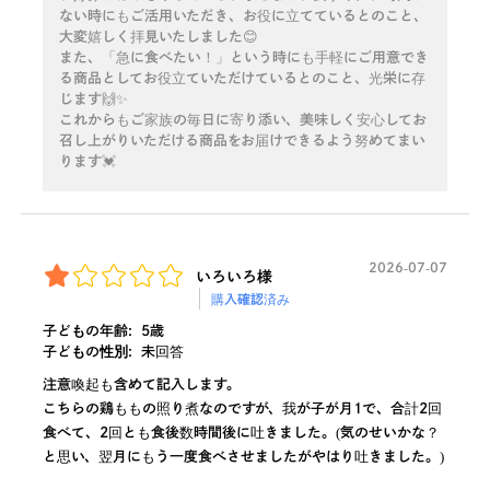
ない時にもご活用いただき、お役に立てているとのこと、
大変嬉しく拝見いたしました😊
また、「急に食べたい！」という時にも手軽にご用意でき
る商品としてお役立ていただけているとのこと、光栄に存
じます🙌✨
これからもご家族の毎日に寄り添い、美味しく安心してお
召し上がりいただける商品をお届けできるよう努めてまい
ります💓
2026-07-07
いろいろ様
購入確認済み
子どもの年齢:
5歳
子どもの性別:
未回答
注意喚起も含めて記入します。
こちらの鶏ももの照り煮なのですが、我が子が月1で、合計2回
食べて、2回とも食後数時間後に吐きました。(気のせいかな？
と思い、翌月にもう一度食べさせましたがやはり吐きました。)