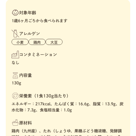
対象年齢
1歳6ヶ月ごろから食べられます
アレルゲン
小麦
鶏肉
大豆
コンタミネーション
なし
内容量
130g
栄養素（1食130g当たり）
エネルギー：217kcal、たんぱく質：16.6g、脂質：13.9g、炭
水化物：7.3g、食塩相当量：1.0g
原材料
鶏肉（九州産）、たれ（しょうゆ、果糖ぶどう糖液糖、発酵調