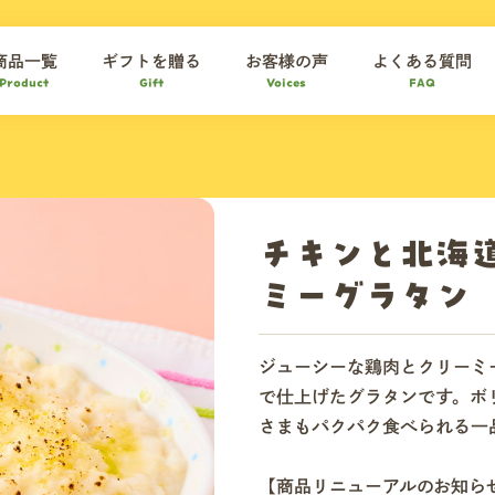
商品一覧
ギフトを贈る
お客様の声
よくある質問
Product
Gift
Voices
FAQ
チキンと北海
ミーグラタン
ジューシーな鶏肉とクリーミ
で仕上げたグラタンです。ボ
さまもパクパク食べられる一
【商品リニューアルのお知ら