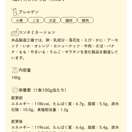
アレルゲン
小麦
ごま
大豆
鶏肉
豚肉
コンタミネーション
本品製造工場では、卵・乳成分・落花生・えび・かに・アーモ
ンド・いか・オレンジ・カシューナッツ・牛肉・さば・バナ
ナ・もも・やまいも・りんご・ゼラチンを含む製品を製造して
います。
内容量
100g
栄養素（1食100g当たり）
変更前
エネルギー：118kcal、たんぱく質：6.7g、脂質：5.5g、炭水
化物：10.0g、食塩相当量：1.2g
変更後
エネルギー：119kcal、たんぱく質：6.6g、脂質：5.4g、炭水