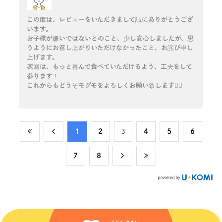
この度は、レビューをいただきまして誠にありがとうござ
います。
お子様が嫌いではないとのこと、少し安心しましたが、思
うようにお召し上がりいただけなかったこと、お詫び申し
上げます。
次回は、もっと喜んで食べていただけるよう、工夫をして
参ります！
これからもどうぞモグモをよろしくお願い致します🙇‍♀️
​1
​2
​3
​4
​5
​6
​7
​8