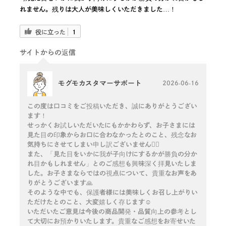
れません。残りは大人が美味しくいただきました…！
役に立った
1
サイトからの返信
モグモカスタマーサポート
2026-06-16
この度は口コミをご投稿いただき、誠にありがとうござい
ます！
せっかくお試しいただいたにもかかわらず、お子さまには
見た目の印象からお口に合わなかったとのこと、残念なお
気持ちにさせてしまい申し訳ございません🙇‍♀️
また、「見た目をいかに我が子向けにするかが勝負の分か
れ目かもしれません」とのご感想も興味深く拝見いたしま
した。お子さまならではの視点について、貴重なお声をあ
りがとうございます🙏
そのような中でも、保護者様には美味しくお召し上がりい
ただけたとのこと、大変嬉しく存じます☺️
いただいたご意見は今後の商品開発・品質向上の参考とし
て大切にお預かりいたします。貴重なご感想をお寄せいた