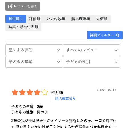
レビューを書く
日付順 ↓
評価順
いいね数順
購入確認順
返信順
写真・動画付き順
詳細フィルター
2026-06-11
柚月様
購入確認済み
子どもの年齢:
2歳
子どもの性別:
男の子
2歳の我が子は見た目がオイリーと判断したのか、一口で終了(>
<;)見た目をいかに我が子向けにするかが勝負の分かれ目かもし