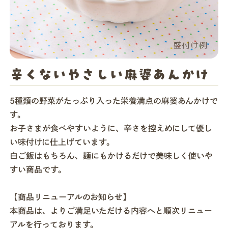
店舗一覧
法人・ビジネスの方へ
辛くないやさしい麻婆あんかけ
モグモマガジン
5種類の野菜がたっぷり入った栄養満点の麻婆あんかけで
す。
お子さまが食べやすいように、辛さを控えめにして優し
今すぐお得に始める
い味付けに仕上げています。
白ご飯はもちろん、麺にもかけるだけで美味しく使いや
すい商品です。
【商品リニューアルのお知らせ】
本商品は、よりご満足いただける内容へと順次リニュー
アルを行っております。