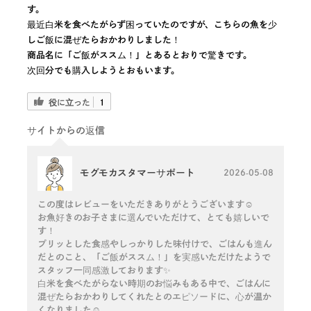
す。
最近白米を食べたがらず困っていたのですが、こちらの魚を少
しご飯に混ぜたらおかわりしました！
商品名に「ご飯がススム！」とあるとおりで驚きです。
次回分でも購入しようとおもいます。
役に立った
1
サイトからの返信
モグモカスタマーサポート
2026-05-08
この度はレビューをいただきありがとうございます☺️
お魚好きのお子さまに選んでいただけて、とても嬉しいで
す！
プリッとした食感やしっかりした味付けで、ごはんも進ん
だとのこと、「ご飯がススム！」を実感いただけたようで
スタッフ一同感激しております✨
白米を食べたがらない時期のお悩みもある中で、ごはんに
混ぜたらおかわりしてくれたとのエピソードに、心が温か
くなりました☺️