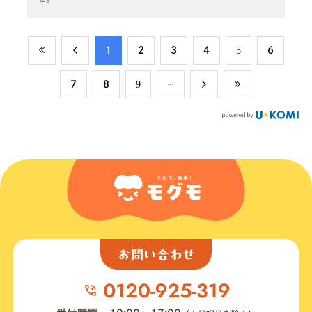
​1
​2
​3
​4
​5
​6
​7
​8
​9
お問い合わせ