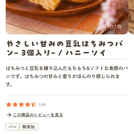
店舗一覧
法人・ビジネスの方へ
やさしい甘みの豆乳はちみつパ
ン- 3個入り- / ハニーソイ
モグモマガジン
はちみつと豆乳を練り込んだもちもち&ソフトな食感のパ
ンです。はちみつの甘みと香りがほんのり感じられま
今すぐお得に始める
す。
52件
この商品のレビューを見る
パン
無添加