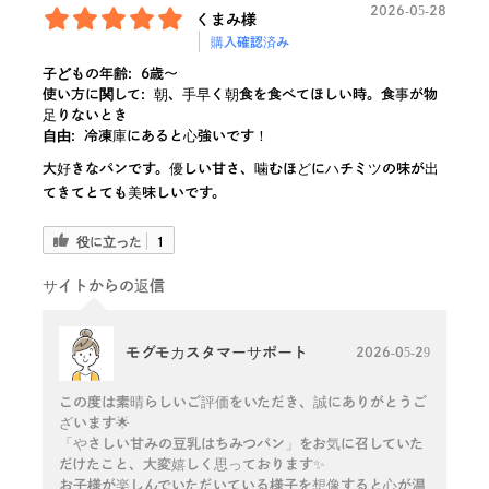
2026-05-28
くまみ様
購入確認済み
子どもの年齢:
6歳〜
使い方に関して:
朝、手早く朝食を食べてほしい時。食事が物
足りないとき
自由:
冷凍庫にあると心強いです！
大好きなパンです。優しい甘さ、噛むほどにハチミツの味が出
てきてとても美味しいです。
役に立った
1
サイトからの返信
モグモカスタマーサポート
2026-05-29
この度は素晴らしいご評価をいただき、誠にありがとうご
ざいます🌟
「やさしい甘みの豆乳はちみつパン」をお気に召していた
だけたこと、大変嬉しく思っております✨
お子様が楽しんでいただいている様子を想像すると心が温