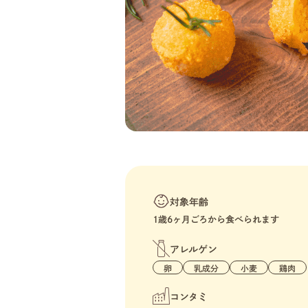
対象年齢
1歳6ヶ月ごろから食べられます
アレルゲン
卵
乳成分
小麦
鶏肉
コンタミ