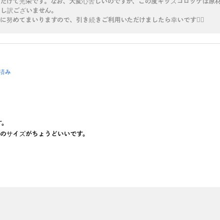
ただけて光栄です。なお、大変心苦しいのですが、この度キッズコロッケは原
申し訳ございません。
努めてまいりますので、引き続きご利用いただけましたら幸いです🙇‍♀️
済み
す。
のサイズがちょうどいいです。