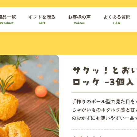
商品一覧
ギフトを贈る
お客様の声
よくある質問
Product
Gift
Voices
FAQ
サクッ！とおい
ロッケ -3個入
手作りのボール型で見た目も
じゃがいものホクホク感と甘
のおかずにも使いやすい一品