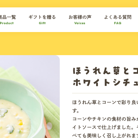
商品一覧
ギフトを贈る
お客様の声
よくある質問
Product
Gift
Voices
FAQ
ほうれん草と
ホワイトシチ
ほうれん草とコーンで彩り良
す。
コーンやチキンの食材の旨み
イトソースで仕上げました。
べても美味しく召し上がれま