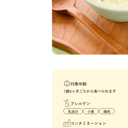
対象年齢
1歳6ヶ月ごろから食べられます
アレルゲン
乳成分
小麦
鶏肉
コンタミネーション