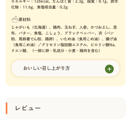
エネルギー：126kcal、たんぱく質：2.3g、脂質：8.1g、炭水
化物：11.6g、食塩相当量：0.2g
原材料
じゃがいも（北海道）、鶏肉、玉ねぎ、人参、かつおぶし、昆
布、バター、食塩、こしょう、ブラックペッパー、衣（パン
粉、馬鈴薯でん粉、鶏卵）、いため油（食用こめ油）、揚げ油
（食用こめ油）／グリセリン脂肪酸エステル、ピロリン酸Na、
クエン酸、（一部に卵・乳成分・小麦・鶏肉を含む）
おいしい召し上がり方
レビュー