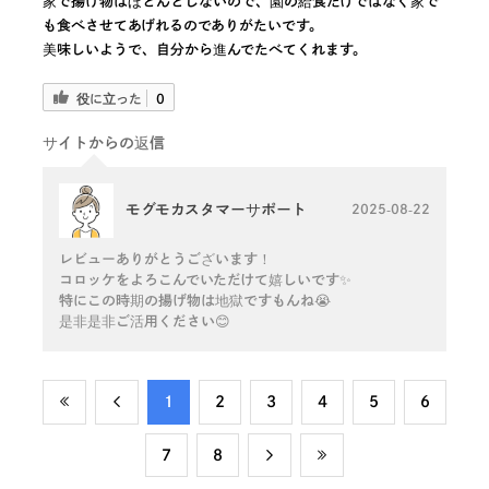
家で揚げ物はほとんどしないので、園の給食だけではなく家で
も食べさせてあげれるのでありがたいです。
美味しいようで、自分から進んでたべてくれます。
役に立った
0
サイトからの返信
モグモカスタマーサポート
2025-08-22
レビューありがとうございます！
コロッケをよろこんでいただけて嬉しいです✨
特にこの時期の揚げ物は地獄ですもんね😭
是非是非ご活用ください😊
​1
​2
​3
​4
​5
​6
​7
​8