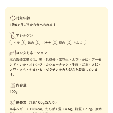
対象年齢
1歳6ヶ月ごろから食べられます
アレルゲン
小麦
鶏肉
バナナ
豚肉
りんご
コンタミネーション
本品製造工場では、卵・乳成分・落花生・えび・かに・アーモ
ンド・いか・オレンジ・カシューナッツ・牛肉・ごま・さば・
大豆・もも・やまいも・ゼラチンを含む製品を製造していま
す。
内容量
100g
栄養素（1食100g当たり）
エネルギー：128kcal、たんぱく質：4.6g、脂質：7.7g、炭水