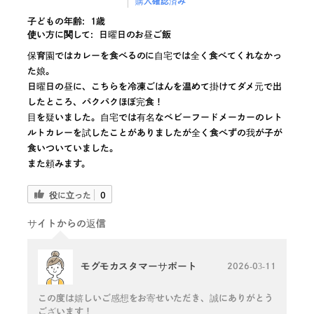
購入確認済み
子どもの年齢:
1歳
使い方に関して:
日曜日のお昼ご飯
保育園ではカレーを食べるのに自宅では全く食べてくれなかっ
た娘。
日曜日の昼に、こちらを冷凍ごはんを温めて掛けてダメ元で出
したところ、パクパクほぼ完食！
目を疑いました。自宅では有名なベビーフードメーカーのレト
ルトカレーを試したことがありましたが全く食べずの我が子が
食いついていました。
また頼みます。
役に立った
0
サイトからの返信
モグモカスタマーサポート
2026-03-11
この度は嬉しいご感想をお寄せいただき、誠にありがとう
ございます！