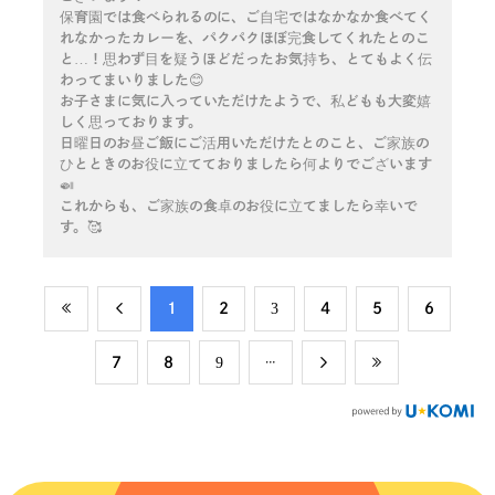
保育園では食べられるのに、ご自宅ではなかなか食べてく
れなかったカレーを、パクパクほぼ完食してくれたとのこ
と…！思わず目を疑うほどだったお気持ち、とてもよく伝
わってまいりました😊
お子さまに気に入っていただけたようで、私どもも大変嬉
しく思っております。
日曜日のお昼ご飯にご活用いただけたとのこと、ご家族の
ひとときのお役に立てておりましたら何よりでございます
🍛
これからも、ご家族の食卓のお役に立てましたら幸いで
す。🥰
​1
​2
​3
​4
​5
​6
​7
​8
​9