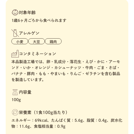
対象年齢
1歳6ヶ月ごろから食べられます
アレルゲン
小麦
大豆
鶏肉
コンタミネーション
本品製造工場では、卵・乳成分・落花生・えび・かに・アーモ
ンド・いか・オレンジ・カシューナッツ・牛肉・ごま・さば・
バナナ・豚肉・もも・やまいも・りんご・ゼラチンを含む製品
を製造しています。
内容量
100g
栄養素（1食100g当たり）
エネルギー：69kcal、たんぱく質：5.6g、脂質：0.4g、炭水化
物：11.6g、食塩相当量：0.9g