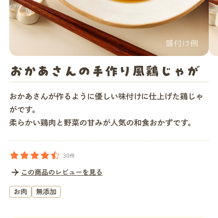
店舗一覧
法人・ビジネスの方へ
おかあさんの手作り風鶏じゃが
モグモマガジン
おかあさんが作るように優しい味付けに仕上げた鶏じゃ
がです。
柔らかい鶏肉と野菜の甘みが人気の和食おかずです。
今すぐお得に始める
30件
この商品のレビューを見る
お肉
無添加