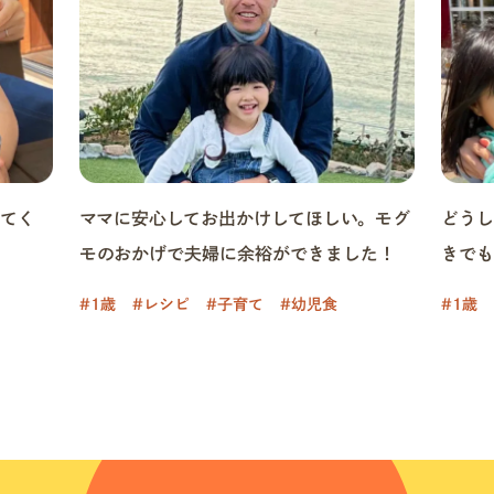
てく
ママに安心してお出かけしてほしい。モグ
どう
モのおかげで夫婦に余裕ができました！
きで
#1歳
#レシピ
#子育て
#幼児食
#1歳