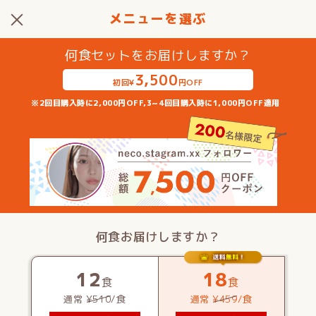
メニューを選ぶ
何食セットをお届けしますか？
3,500
初回¥
円OFF
※2回目購入時に2,000円OFF,3~4回目購入時に1,000円OFF適用
何食お届けしますか？
3
4
週間
週間
3週に1回お届け
4週に1回お届け
12
18
食
食
通常
¥510
/食
通常
¥459
/食