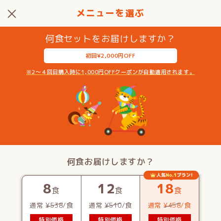
メニューを選ぶ
何食セットをお届けしますか？
初回¥2,000円OFF
※2〜４回目購入時に1,000円OFFクーポンが自動適用されます。
2
3
4
週間
週間
週間
何食お届けしますか？
2週に1回お届け
3週に1回お届け
4週に1回お届け
8
12
18
食
食
食
通常
¥538
/食
通常
¥510
/食
通常
¥458
/食
特別価格
特別価格
特別価格