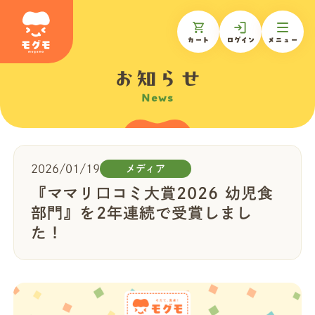
カート
ログイン
メニュー
お知らせ
News
モグモについて
商品一覧
2026/01/19
メディア
『ママリ口コミ大賞2026 幼児食
ギフトを贈る
部門』を2年連続で受賞しまし
た！
お知らせ
お客様の声