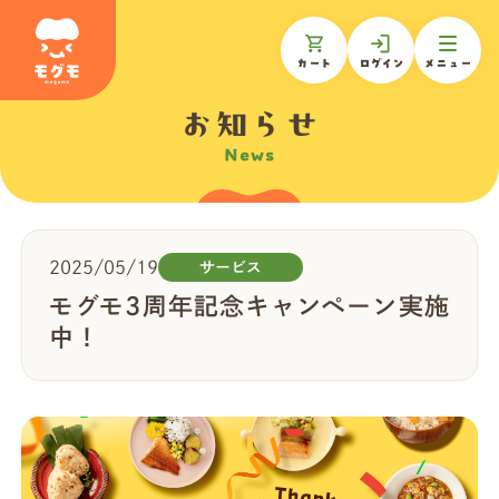
カート
ログイン
メニュー
お知らせ
News
モグモについて
商品一覧
2025/05/19
サービス
モグモ3周年記念キャンペーン実施
ギフトを贈る
中！
お知らせ
お客様の声