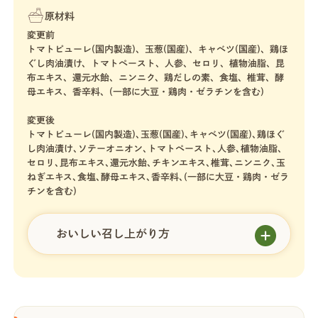
原材料
変更前
トマトピューレ(国内製造)、玉葱(国産)、キャベツ(国産)、鶏ほ
ぐし肉油漬け、トマトペースト、人参、セロリ、植物油脂、昆
布エキス、還元水飴、ニンニク、鶏だしの素、食塩、椎茸、酵
母エキス、香辛料、(一部に大豆・鶏肉・ゼラチンを含む)
変更後
トマトピューレ(国内製造)､玉葱(国産)､キャベツ(国産)､鶏ほぐ
し肉油漬け､ソテーオニオン､トマトペースト､人参､植物油脂､
セロリ､昆布エキス､還元水飴､チキンエキス､椎茸､ニンニク､玉
ねぎエキス､食塩､酵母エキス､香辛料､(一部に大豆・鶏肉・ゼラ
チンを含む)
おいしい召し上がり方